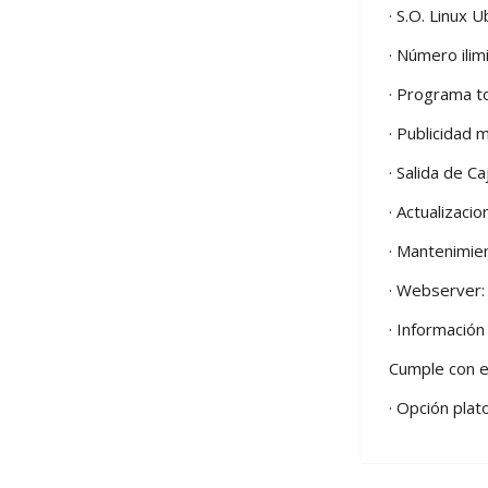
· S.O. Linux 
· Número ili
· Programa t
· Publicidad 
· Salida de 
· Actualizaci
· Mantenimie
· Webserver: 
· Información
Cumple con el
· Opción pla