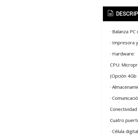
DESCRIP
· Balanza PC 
· Impresora y
· Hardware:
CPU: Micropr
(Opción 4Gb 
· Almacenamie
· Comunicació
Conectividad
Cuatro puert
· Célula digit