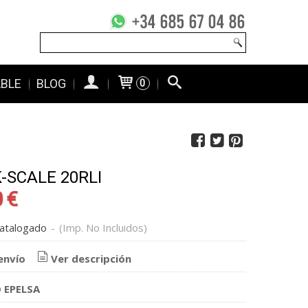
ABLE
BLOG
0
K-SCALE 20RLI
 €
atalogado
-
(Imp. No Incluidos)
envío
Ver descripción
 EPELSA